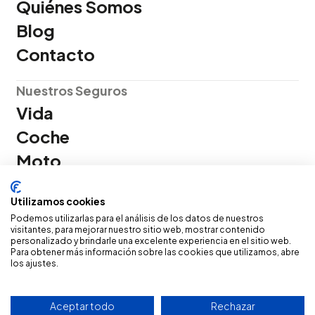
Quiénes Somos
Blog
Contacto
Nuestros Seguros
Vida
Coche
Moto
Salud
Utilizamos cookies
Hogar
Podemos utilizarlas para el análisis de los datos de nuestros
visitantes, para mejorar nuestro sitio web, mostrar contenido
Política de privacidad
personalizado y brindarle una excelente experiencia en el sitio web.
Para obtener más información sobre las cookies que utilizamos, abre
Política de cookies
los ajustes.
Servicio atención cliente
Aviso Legal
Canal Ético Gamboa
Aceptar todo
Rechazar