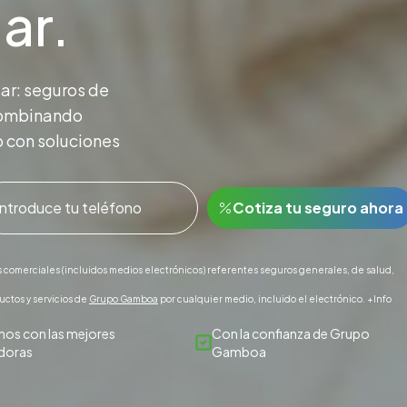
ar.
ar: seguros de
 combinando
 con soluciones
Cotiza tu seguro ahora
 comerciales (incluidos medios electrónicos) referentes seguros generales, de salud,
ctos y servicios de
Grupo Gamboa
por cualquier medio, incluido el electrónico.
+Info
mos con las mejores
Con la confianza de Grupo
doras
Gamboa