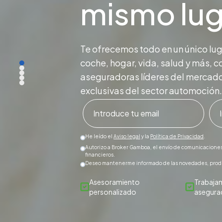
mismo lug
Te ofrecemos todo en un único lug
coche, hogar, vida, salud y más,
aseguradoras líderes del mercado
exclusivas del sector automoción.
He leído el
Aviso legal
y la
Política de Privacidad
.
Autorizo a Broker Gamboa, el envío de comunicaciones
financieros.
Deseo mantenerme informado de las novedades, produ
Asesoramiento
Trabaja
personalizado
asegura