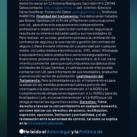
domicilio social en C/ Antonia Rodríguez Sacristán Nº 6, 28044,
Datos contacto:
seguros@gamboa.es
(att. cliente); Ejercicio
Derechos/Resp. Protección Datos:
gdpr@gamboa.es
, Teléfonos:
914881706.
Finalidad del tratamiento:
Sus datos serán tratados
por Broker Gamboa con el fin de a) Mantener comunicaciones
con Ud., para ofrecerle asesoramiento independiente,
profesional e imparcial respecto del contrato de seguro que
resulte de su interés o más adecuado a sus necesidades; b)
Para realizar, en su caso, gestiones previas a la celebración de
contratos de seguros y la suscripción y gestión del contrato de
seguro; c) Para enviarle información y publicidad por cualquier
medio, incluidos medios electrónicos (ej. SMS, email, Whatsapp
o equivalentes) sobre productos o servicios aseguradores y
financieros, promociones, ofertas y newsletters. d) Si Ud. tiene
interés y consiente, para que comuniquemos sus datos a otras
entidades de Grupo Gamboa, y cualesquiera de ellas pueda
contactar con Ud. para informarle de sus novedades, productos
y servicios del sector de automoción.
Legitimación del
Tratamiento:
Para las finalidades a) y b), el tratamiento es para
la adopción de medidas precontractuales a petición del
interesado o la ejecución del contrato (art. 6.1.b RGPD) y el
cumplimiento de obligaciones legales (art. 6.1.c RGPD) y para las
finalidades c) y d), el consentimiento (art. 6.1.b RGPD) que Ud.
otorga al marcar las siguientes casillas.
Derechos:
Tiene
derecho a revocar su consentimiento en cualquier momento,
así como ejercer sus derechos de acceso, rectificación,
supresión, oposición, limitación y portabilidad, y el de
reclamación ante la autoridad de control, tal como se explica
en la
Información adicional
.
He leído el
Aviso legal
y la
Política de